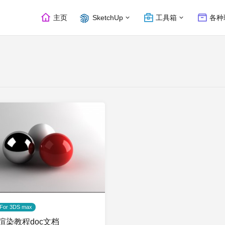
主页
SketchUp
工具箱
各种
 For 3DS max
ay渲染教程doc文档