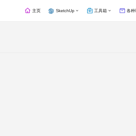
主页
SketchUp
工具箱
各种