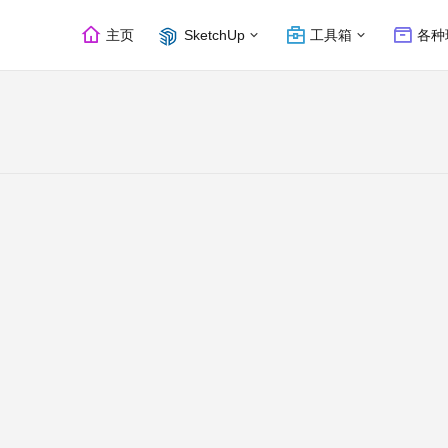
主页
SketchUp
工具箱
各种