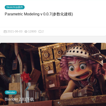
SketchUp插件
Parametric Modeling v 0.0.7(参数化建模)
2021-06-03
12800
2
Blender
Blender 2.81下载