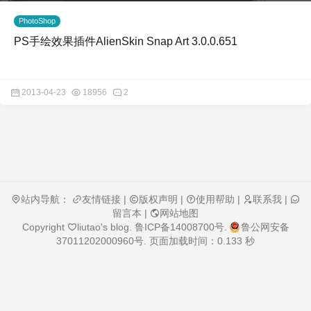
PhotoShop
PS手绘效果插件AlienSkin Snap Art 3.0.0.651
2013-04-23
18956
2
站内导航：
友情链接
|
版权声明
|
使用帮助
|
联系我
|
留言本
|
网站地图
Copyright
liutao's blog
.
鲁ICP备14008700号
.
鲁公网安备
37011202000960号
. 页面加载时间：0.133 秒