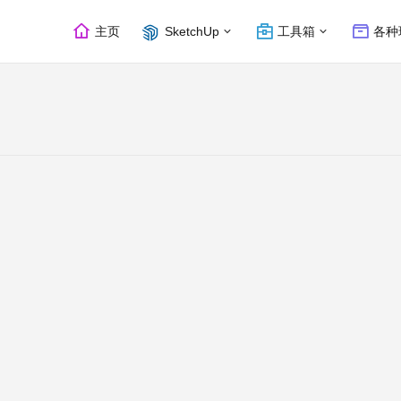
主页
SketchUp
工具箱
各种