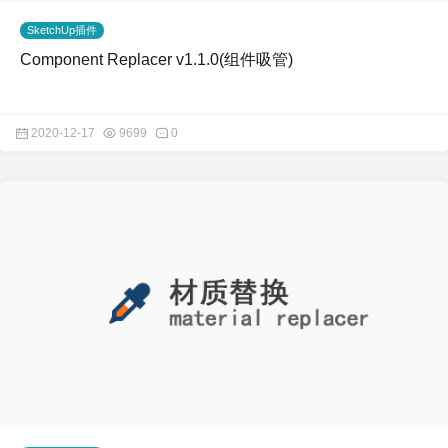
SketchUp插件
Component Replacer v1.1.0(组件吸管)
2020-12-17
9699
0