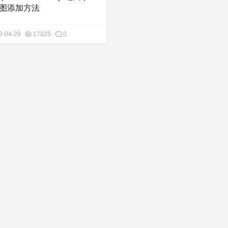
图添加方法
9-04-29
17825
0