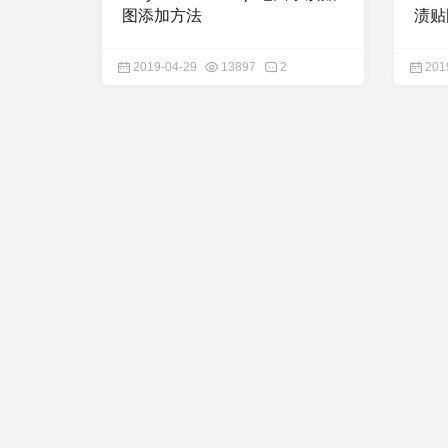
图添加方法
渍贴
2019-04-29
13897
2
201