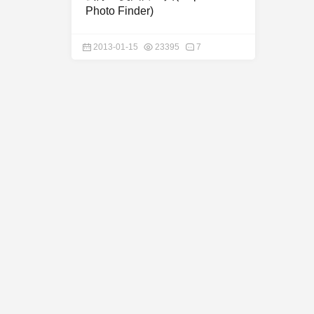
Photo Finder)
2013-01-15
23395
7