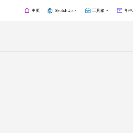
主页
SketchUp
工具箱
各种