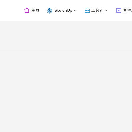
主页
SketchUp
工具箱
各种