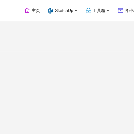
主页
SketchUp
工具箱
各种