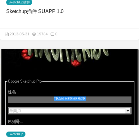
SketchUp插件
Sketchup插件 SUAPP 1.0
2013-05-31
19784
0
SketchUp