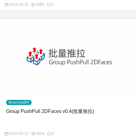
2021-10-11
5085
0
SketchUp插件
Group PushPull 2DFaces v0.4(批量推拉)
2021-07-17
9604
0