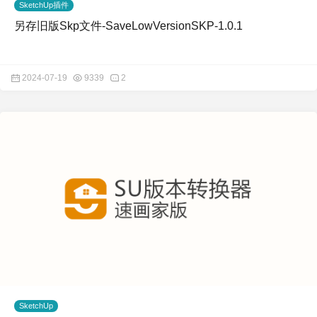
SketchUp插件
另存旧版Skp文件-SaveLowVersionSKP-1.0.1
2024-07-19
9339
2
SketchUp