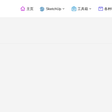
主页
SketchUp
工具箱
各种