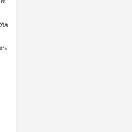
直接
的角
旋转