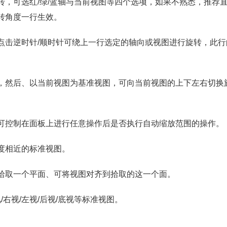
转，可选红/绿/蓝轴与当前视图等四个选项，如果不熟悉，推荐
转角度一行生效。
点击逆时针/顺时针可绕上一行选定的轴向或视图进行旋转，此行
，然后、以当前视图为基准视图，可向当前视图的上下左右切换
可控制在面板上进行任意操作后是否执行自动缩放范围的操作。
度相近的标准视图。
拾取一个平面、可将视图对齐到拾取的这一个面。
/右视/左视/后视/底视等标准视图。