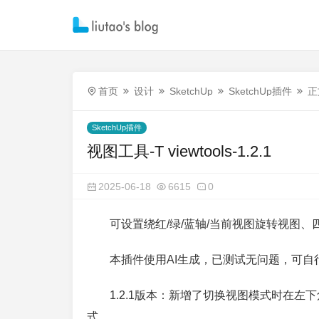
首页
设计
SketchUp
SketchUp插件
正
SketchUp插件
视图工具-T viewtools-1.2.1
2025-06-18
6615
0
可设置绕红/绿/蓝轴/当前视图旋转视图
本插件使用AI生成，已测试无问题，可自
1.2.1版本：新增了切换视图模式时在
式。