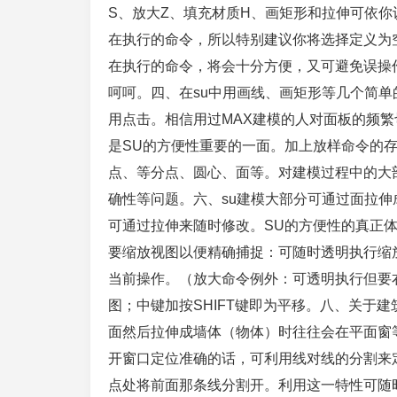
S、放大Z、填充材质H、画矩形和拉伸可依
在执行的命令，所以特别建议你将选择定义为
在执行的命令，将会十分方便，又可避免误操
呵呵。四、在su中用画线、画矩形等几个简
用点击。相信用过MAX建模的人对面板的频
是SU的方便性重要的一面。加上放样命令的
点、等分点、圆心、面等。对建模过程中的大
确性等问题。六、su建模大部分可通过面拉
可通过拉伸来随时修改。SU的方便性的真正
要缩放视图以便精确捕捉：可随时透明执行缩
当前操作。（放大命令例外：可透明执行但要
图；中键加按SHIFT键即为平移。八、关于
面然后拉伸成墙体（物体）时往往会在平面窗
开窗口定位准确的话，可利用线对线的分割来
点处将前面那条线分割开。利用这一特性可随