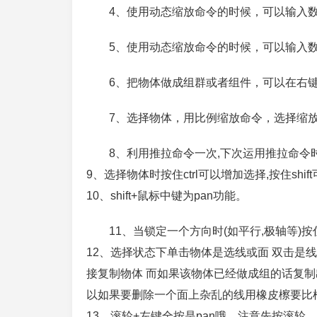
4、使用动态缩放命令的时候，可以输入数字
5、使用动态缩放命令的时候，可以输入数
6、把物体做成组群或者组件，可以在右
7、选择物体，用比例缩放命令，选择缩放
8、利用推拉命令一次,下次运用推拉命令
9、选择物体时按住ctrl可以增加选择,按住shift
10、shift+鼠标中键为pan功能。
11、当锁定一个方向时(如平行,极轴等)按住
12、选择状态下单击物体是选线或面 双击是线
接复制物体 而如果该物体已经做成组的话复
以如果要删除一个面上杂乱的线用橡皮檫要比
13、滚轮+左键全按是pan哦，注意先按滚轮