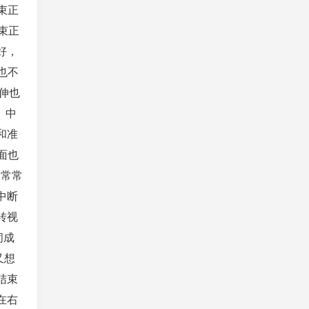
束正
束正
好，
也不
伸也
、中
和准
面也
，常常
中断
转视
闭成
又想
结束
在右