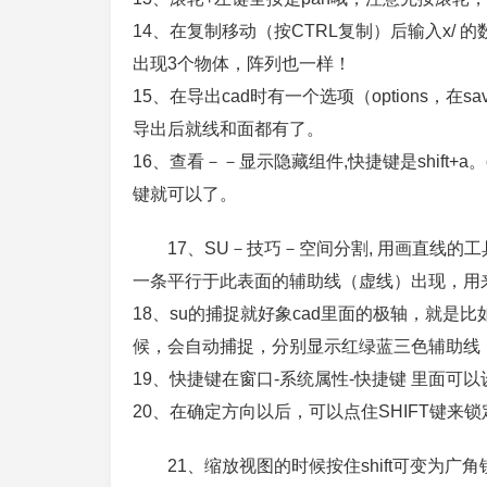
14、在复制移动（按CTRL复制）后输入x/ 
出现3个物体，阵列也一样！
15、在导出cad时有一个选项（options，在sa
导出后就线和面都有了。
16、查看－－显示隐藏组件,快捷键是shift+a。c
键就可以了。
17、SU－技巧－空间分割, 用画直线的
一条平行于此表面的辅助线（虚线）出现，用
18、su的捕捉就好象cad里面的极轴，就
候，会自动捕捉，分别显示红绿蓝三色辅助线
19、快捷键在窗口-系统属性-快捷键 里面可以
20、在确定方向以后，可以点住SHIFT键来
21、缩放视图的时候按住shift可变为广