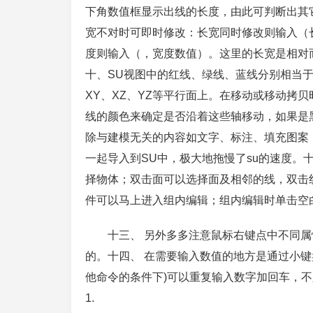
下角数值框显示出线的长度，由此可判断出其
宽不对时可即时修改：长宽同时修改则输入（
度则输入（，宽度数值）。这里的长宽是相对
十、SU视图中的红线、绿线、蓝线分别相当于
XY、XZ、YZ等平行面上。在移动或移动拷
线的颜色来确定是否沿着这些轴移动，如果是黑
除与建模无关的内容如文字、标注、填充图案，
一起导入到SU中，极大地拖慢了su的速度。
择物体；双击面可以选择面及相邻的线，双击
件可以马上进入组内编辑；组内编辑时单击空
十三、 另外多多注意鼠标右键点中不同
的。十四、 在需要输入数值的地方是通过小键
他命令的条件下)可以重复输入数字加回车，
1.