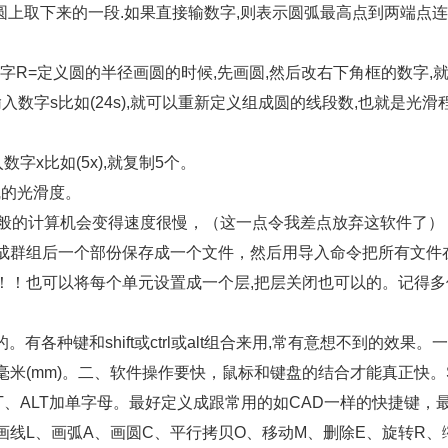
00的圆上取下来的一段.如果直接输数字,则表示圆弧最高点到两端点
字R=定义圆的半径画圆的时候,先画圆,然后改右下角框的数字,
数字s比如(24s),就可以重新定义组成圆的线段数,也就是光滑程
字x比如(5x),就复制5个。
曲线的光滑度。
一般的计算机会变得速度很慢，（这一点令我差点放弃这软件了）
成群组后一个部份保存成一个文件，然后用导入命令把所有文件
！！也可以将每个单元设置成一个层,把层关闭也可以的。记得多
。有各种键和shift或ctrl或alt组合来用,常有意想不到的效果。
米(mm)。二、软件操作要快，鼠标和键盘的结合才能真正快。
FT、ALT加单字母。最好定义成跟常用的如CAD一样的快捷键，
线L、画弧A、画圆C、平行拷贝O、移动M、删除E、旋转R、