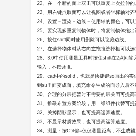
22、在一个新的面上双击可以重复上次拉伸的
23、用右键点取面可以让视图或者坐标轴对齐
24、设置－渲染－边线－使用轴的颜色，可
25、要实现多重复制物体时，将复制物体拖出
26、按住shift同时使用删除可以隐藏边线。
27、在选择物体时从右向左拖拉选择框可以选
28、3.0中使用测量工具时按住shift在2
输入，不按shift。
29、cad中的solid，也就是快捷键so画
到su里面变成面，填充命令生成的面导入后不
30、合理的分层把暂时不需要的层关闭可提
31、推敲布置方案阶段，用二维组件代替可提
32、关掉阴影显示，也可提高运算速度。
33、不显示材质效果，也可提高运算速度。
34、测量：按Ctrl键=仅仅测量距离，不生成