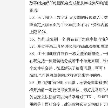
数字r比如(500r),圆弧会变成是从半径为5
距离.
35、圆：输入：数字S=定义圆的段数输入：数
重新定义刚画圆的半径.画完圆,在右下角框内输入
上限1024.
36、阵列,先复制一个,再在右下角数字框内输入数
37、用徒手画工具的时候,按住shift,会增加
38、由于用此软件制作一栋大型的建筑物，
在我先把一栋建筑物分成若干个单元来画，制
个文件中合并，彻底解决了速度问题，呵呵！
编组,也可以将组关闭,这样画起来方便的多。
39、抓点的时候利用shift键，应该会非常精确的
模开始前一定要记得设置单位，最好是常用的毫
的自定义快捷键可以为单字母或CTRL、SHI
用的是下面的命令，建议你将它定义为如下：画