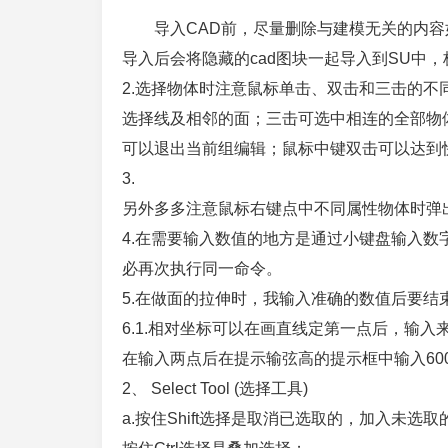
导入CAD前，尽量删除与建模无关的内容
导入后会将隐藏的cad图块一起导入到SU中，
2.选择物体时注意鼠标单击、双击和三击的
选择线及相邻的面；三击可选中相连的全部物
可以退出当前组编辑；鼠标中键双击可以达到
3.
另外多多注意鼠标右键点中不同属性物体时弹
4.在需要输入数值的地方是通过小键盘输入
必再次执行同一命令。
5.在做面的拉伸时，我输入准确的数值后要结
6.1.相对坐标可以在画直线定第一点后，输入来
在输入两点后在提示输弦高的提示框中输入600
2、 Select Tool (选择工具)
a.按住Shift选择是取消已选取的，加入未选取