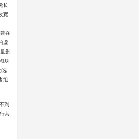
觉长
改宽
面建在
的虚
尽量删
图块
为选
者组
。
不到
执行其