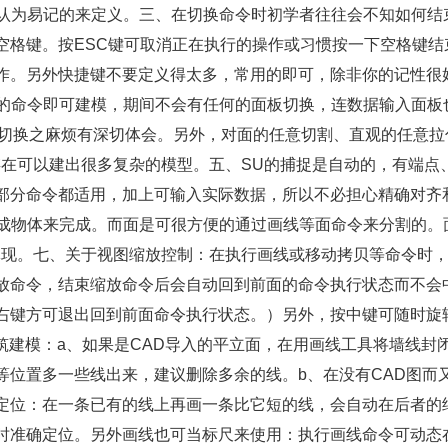
你认为易记的来定义。三、在切换命令时初学者往往会不知如何结
空格键。按ESC键可取消正在执行的操作或习惯按一下空格键结
作。另外快捷键不要定义得太多，常用的即可，除非你的记性很
单的命令即可建模，期间不会有任何的面板切换，连数据输入面板
繁切换之麻烦有深切体会。另外，对面的任意切割、直观的任意拉
存在可以建出很多复杂的模型。五、SU的捕捉是自动的，有端点
部分命令都适用，加上可输入实际数据，所以不必担心精确对齐
伸成物体来完成。而面是可很方便的通过画线等面命令来分割的。
体现。七、关于视图缩放控制：在执行画线或移动拷贝等命令时
放命令，结束缩放命令后会自动回到前面的命令执行状态而不会
右键方可退出回到前面命令执行状态。）另外，按中键可随时旋
建筑建模：a、如果是CAD导入的平立面，在用画线工具将墙线封
等位置多一些线出来，建议删除多余的线。b、在没有CAD图而
定位：在一条已有的线上再画一条比它短的线，会自动在后者的
时准确定位。另外画线也可当标尺来使用：执行画线命令可动态