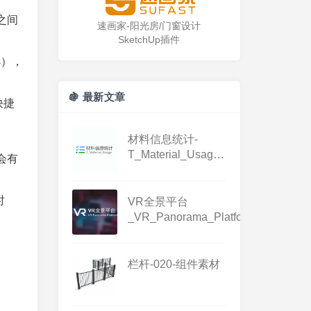
之间
速画家-阳光房/门窗设计
SketchUp插件
s），
🍇 最新文章
快捷
材料信息统计-
T_Material_Usage-
会有
1.3.1
时
VR全景平台
_VR_Panorama_Platform_1.0.0
栏杆-020-组件素材