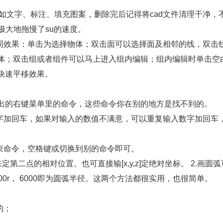
如文字、标注、填充图案，删除完后记得将cad文件清理干净，
极大地拖慢了su的速度。
不同效果：单击为选择物体；双击面可以选择面及相邻的线，双击
体；双击组或者组件可以马上进入组内编辑；组内编辑时单击空
快速平移效果。
出的右键菜单里的命令，这些命令你在别的地方是找不到的。
数字加回车，如果对输入的数值不满意，可以重复输入数字加回车
束命令，空格键或切换到别的命令即可。
定第二点的相对位置。也可直接输[x,y,z]定绝对坐标。 2.画圆
0r， 6000即为圆弧半径。这两个方法都很实用，也很简单。
的；