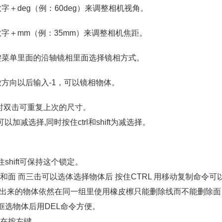
＋deg（例：60deg）来调整相机视角。
字＋mm（例：35mm）来调整相机焦距。
键菜单里面的沿轴镜相里面选择镜相方式。
方向以后输入-1，可以镜相物体。
时双击可重复上次的尺寸。
可以加减选择,同时按住ctrl和shift为减选择。
shift可保持这个锁定。
和面 而三击可以选体选择物体后 按住CTRL 用移动复制命令可
制出来的物体依然在同一组里使用橡皮檫只能删除线而不能删除面
框选物体后用DEL命令方便。
，在按左键。