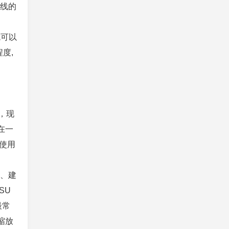
连线的
就可以
度,
，现
在一
使用
一、建
SU
最常
缩放