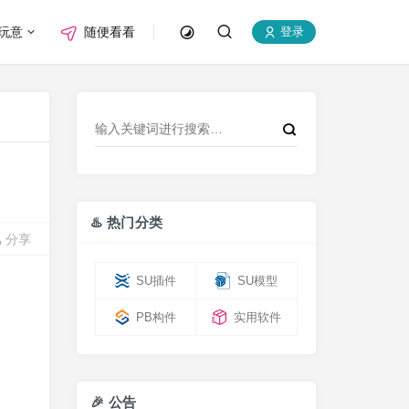
玩意
随便看看
登录
♨️ 热门分类
分享
SU插件
SU模型
PB构件
实用软件
🎉 公告