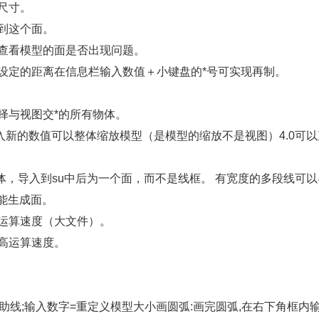
尺寸。
到这个面。
以查看模型的面是否出现问题。
设定的距离在信息栏输入数值＋小键盘的*号可实现再制。
择与视图交*的所有物体。
点间输入新的数值可以整体缩放模型（是模型的缩放不是视图）4.0可
出的实体，导入到su中后为一个面，而不是线框。 有宽度的多段线可
能生成面。
高运算速度（大文件）。
高运算速度。
辅助线;输入数字=重定义模型大小画圆弧:画完圆弧,在右下角框内