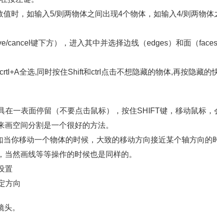
的数值时，如输入5/则两物体之间出现4个物体，如输入4/则两物体
ve/cancel键下方），进入其中并选择边线（edges）和面（face
rtl+A全选,同时按住Shift和ctrl点击不想隐藏的物体,再按隐藏的
工具在一表面停留（不要点击鼠标），按住SHIFT键，移动鼠标，
来画空间分割是一个很好的方法。
是比如当你移动一个物体的时候，大致的移动方向接近某个轴方向的
，当然画线等等操作的时候也是同样的。
设置
锁定方向
角镜头。