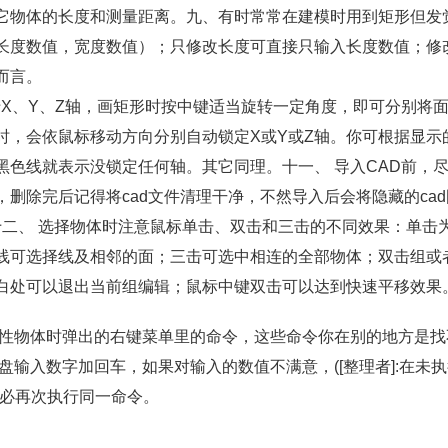
它物体的长度和测量距离。九、有时常常在建模时用到矩形但发
长度数值，宽度数值）；只修改长度可直接只输入长度数值；修
而言。
X、Y、Z轴，画矩形时按中键适当旋转一定角度，即可分别将
贝时，会依鼠标移动方向分别自动锁定X或Y或Z轴。你可根据显示
色线就表示没锁定任何轴。其它同理。十一、 导入CAD前，
删除完后记得将cad文件清理干净，不然导入后会将隐藏的cad
十二、 选择物体时注意鼠标单击、双击和三击的不同效果：单击
线可选择线及相邻的面；三击可选中相连的全部物体；双击组或
白处可以退出当前组编辑；鼠标中键双击可以达到快速平移效果
属性物体时弹出的右键菜单里的命令，这些命令你在别的地方是找
盘输入数字加回车，如果对输入的数值不满意，([整理者]:在未
不必再次执行同一命令。