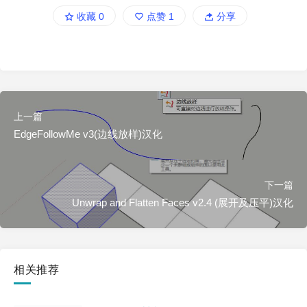
收藏
0
点赞
1
分享
上一篇
EdgeFollowMe v3(边线放样)汉化
下一篇
Unwrap and Flatten Faces v2.4 (展开及压平)汉化
相关推荐