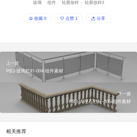
玻璃
·
组件
·
轮廓放样
·
轮廓放样3
收藏
0
点赞
1
分享
上一篇
PB3-玻璃栏杆-004-组件素材
下一篇
PB3-大理石栏杆-005-组件素材
相关推荐