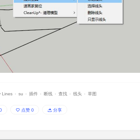
y Lines
·
su
·
插件
·
断线
·
查找
·
线头
·
草图
0
点赞
0
分享