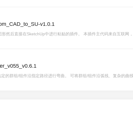
m_CAD_to_SU-v1.0.1
制图形然后直接在SketchUp中进行粘贴的插件。 本插件主代码来自互联网
r_v055_v0.6.1
定的群组/组件沿指定路径进行弯曲。 可将群组/组件沿弧线、复杂的曲