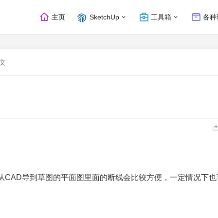
主页
SketchUp
工具箱
各种
文
从CAD导到草图的平面图里面的断线会比较方便，一定情况下也