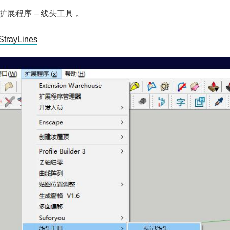
展程序 – 线头工具 。
/StrayLines