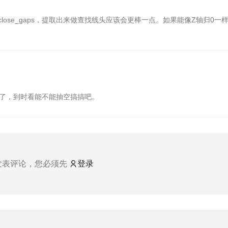
close_gaps，提取出来做查找线头应该会更棒一点。如果能像Z轴归0一
了，到时看能不能抽空搞搞吧。
发表评论，您必须先
登录