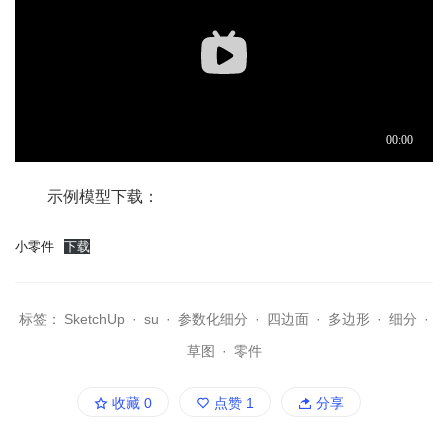
示例模型下载：
小零件
下载
标签：
SketchUp
·
su
·
参数化细分
·
四边面
·
多边形
·
细分
·
草图
·
零件
收藏
0
点赞
1
分享