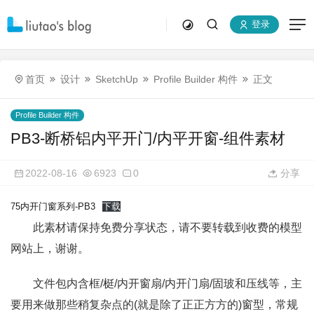
登录
首页
设计
SketchUp
Profile Builder 构件
正文
Profile Builder 构件
PB3-断桥铝内平开门/内平开窗-组件素材
2022-08-16
6923
0
分享
75内开门窗系列-PB3
下载
此素材请保持免费分享状态，请不要转载到收费的模型
网站上，谢谢。
文件包内含框/梃/内开窗扇/内开门扇/固玻和压线等，主
要用来做那些稍复杂点的(就是除了正正方方的)窗型，常规