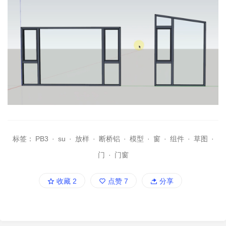
标签：
PB3
·
su
·
放样
·
断桥铝
·
模型
·
窗
·
组件
·
草图
·
门
·
门窗
收藏
2
点赞
7
分享