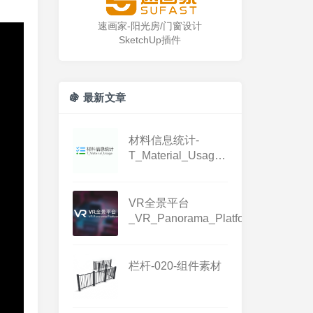
速画家-阳光房/门窗设计
SketchUp插件
🍇 最新文章
材料信息统计-
T_Material_Usage-
1.3.1
VR全景平台
_VR_Panorama_Platform_1.0.0
栏杆-020-组件素材