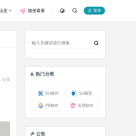
玩意
随便看看
登录
♨️ 热门分类
分享
SU插件
SU模型
PB构件
实用软件
🎉 公告