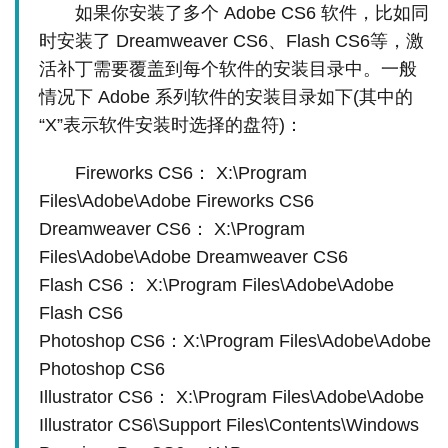
如果你安装了多个 Adobe CS6 软件，比如同
时安装了 Dreamweaver CS6、Flash CS6等，激
活补丁需要覆盖到每个软件的安装目录中。一般
情况下 Adobe 系列软件的安装目录如下(其中的
“X”表示软件安装时选择的盘符)：
Fireworks CS6： X:\Program
Files\Adobe\Adobe Fireworks CS6
Dreamweaver CS6： X:\Program
Files\Adobe\Adobe Dreamweaver CS6
Flash CS6： X:\Program Files\Adobe\Adobe
Flash CS6
Photoshop CS6：X:\Program Files\Adobe\Adobe
Photoshop CS6
Illustrator CS6： X:\Program Files\Adobe\Adobe
Illustrator CS6\Support Files\Contents\Windows