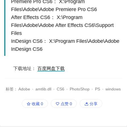
Premiere Pro CS6： X:\Program
Files\Adobe\Adobe Premiere Pro CS6
After Effects CS6： X:\Program
Files\Adobe\Adobe After Effects CS6\Support
Files
InDesign CS6： X:\Program Files\Adobe\Adobe
InDesign CS6
下载地址：
百度网盘下载
标签：
Adobe
·
amtlib.dll
·
CS6
·
PhotoShop
·
PS
·
windows
收藏
0
点赞
0
分享