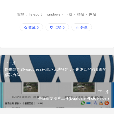
标签：
Teleport
·
windows
·
下载
·
整站
·
网站
收藏
0
点赞
0
分享
上一篇
路由器导致wordpress死循环无法登陆，不断返回登陆界面的
解决办法
下一篇
去除重复图片工具(Duplicate Photo Finder)