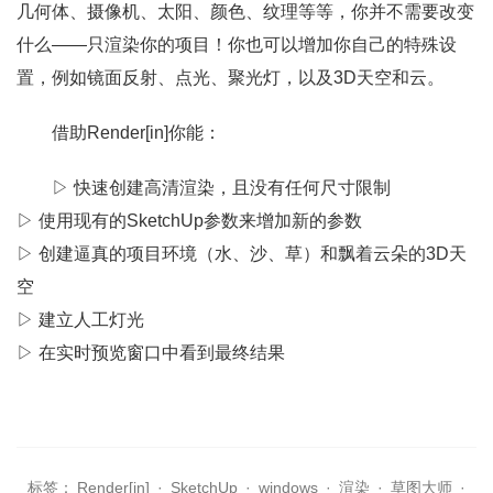
几何体、摄像机、太阳、颜色、纹理等等，你并不需要改变
什么——只渲染你的项目！你也可以增加你自己的特殊设
置，例如镜面反射、点光、聚光灯，以及3D天空和云。
借助Render[in]你能：
▷ 快速创建高清渲染，且没有任何尺寸限制
▷ 使用现有的SketchUp参数来增加新的参数
▷ 创建逼真的项目环境（水、沙、草）和飘着云朵的3D天
空
▷ 建立人工灯光
▷ 在实时预览窗口中看到最终结果
标签：
Render[in]
·
SketchUp
·
windows
·
渲染
·
草图大师
·