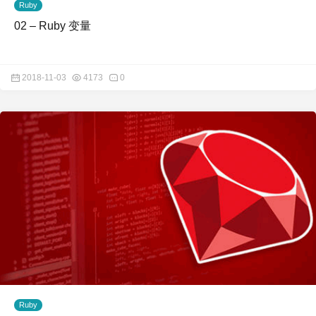
Ruby
02 – Ruby 变量
2018-11-03
4173
0
Ruby