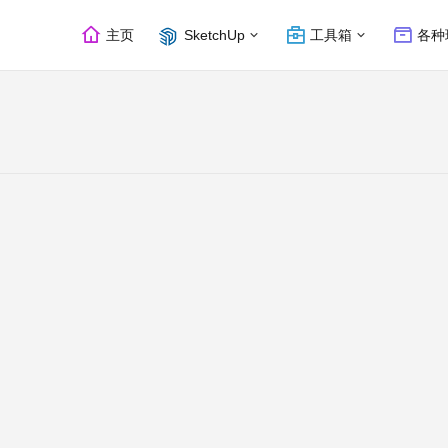
主页
SketchUp
工具箱
各种