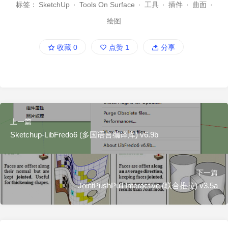
标签：
SketchUp
·
Tools On Surface
·
工具
·
插件
·
曲面
·
绘图
收藏
0
点赞
1
分享
上一篇
Sketchup-LibFredo6 (多国语言编译库) v6.9b
下一篇
JointPushPull Interactive (联合推拉) v3.5a