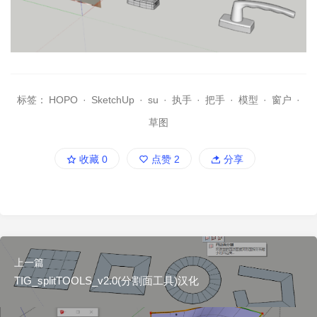
标签：
HOPO
·
SketchUp
·
su
·
执手
·
把手
·
模型
·
窗户
·
草图
收藏
0
点赞
2
分享
上一篇
TIG_splitTOOLS_v2.0(分割面工具)汉化