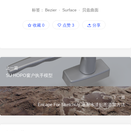
标签：
Bezier
·
Surface
·
贝兹曲面
收藏
0
点赞
3
分享
上一篇
SU HOPO窗户执手模型
下一篇
Encape For SketchUp 地面水渍贴图添加方法