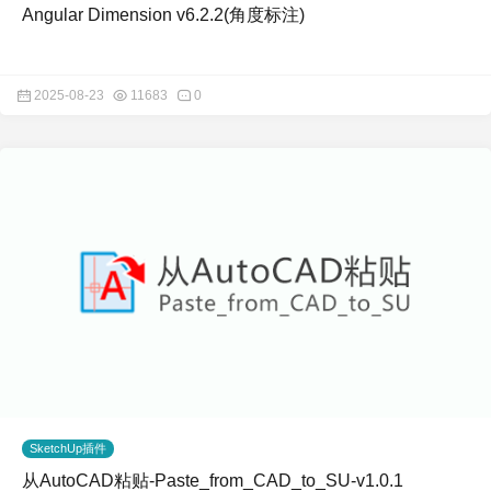
Angular Dimension v6.2.2(角度标注)
2025-08-23
11683
0
SketchUp插件
从AutoCAD粘贴-Paste_from_CAD_to_SU-v1.0.1